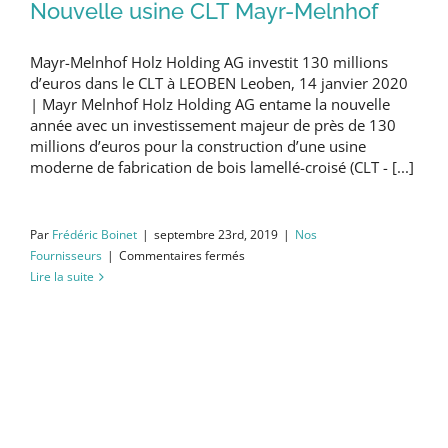
Nouvelle usine CLT Mayr-Melnhof
Mayr-Melnhof Holz Holding AG investit 130 millions
d’euros dans le CLT à LEOBEN Leoben, 14 janvier 2020
| Mayr Melnhof Holz Holding AG entame la nouvelle
année avec un investissement majeur de près de 130
millions d’euros pour la construction d’une usine
moderne de fabrication de bois lamellé-croisé (CLT - [...]
Par
Frédéric Boinet
|
septembre 23rd, 2019
|
Nos
sur
Fournisseurs
|
Commentaires fermés
Nouvelle
Lire la suite
usine
CLT
Mayr-
Melnhof